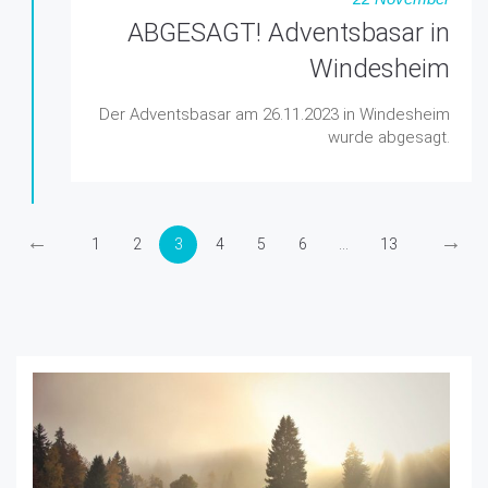
ABGESAGT! Adventsbasar in
Windesheim
Der Adventsbasar am 26.11.2023 in Windesheim
wurde abgesagt.
←
→
1
2
3
4
5
6
...
13