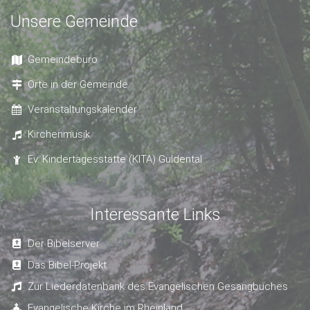
Unsere Gemeinde
Gemeindebüro
Orte in der Gemeinde
Veranstaltungskalender
Kirchenmusik
Ev. Kindertagesstätte (KITA) Guldental
Interessante Links
Der Bibelserver
Das Bibel-Projekt
Zur Liederdatenbank des Evangelischen Gesangbuches
Evangelische Kirche im Rheinland