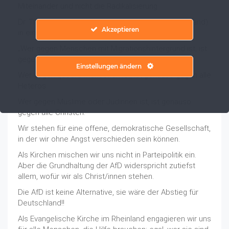
Miteinander und nicht die Radikalisierung.
Dr. Thorsten Latzel (Präses der Ev. Kirche im Rheinland)
Akzeptieren
in einem Facebook-Post vom 27. Januar 2024):
„Wer gegen Menschen mit Migrationshintergrund ist, ist
gegen alle Menschen in Deutschland.
Einstellungen ändern
Wer gegen queere Menschen ist, ist genauso gegen alle
Heteros.
Wer gegen Muslime oder Jüdinnen ist, ist genauso
gegen alle Christen.
Wir stehen für eine offene, demokratische Gesellschaft,
in der wir ohne Angst verschieden sein können.
Als Kirchen mischen wir uns nicht in Parteipolitik ein.
Aber die Grundhaltung der AfD widerspricht zutiefst
allem, wofür wir als Christ/innen stehen.
Die AfD ist keine Alternative, sie wäre der Abstieg für
Deutschland!!
Als Evangelische Kirche im Rheinland engagieren wir uns