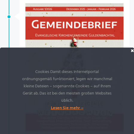
Cookies Damit dieses Internetportal
ordnungsgemäß funktioniert, legen wir manchmal
kleine Dateien – sogenannte Cookies – auf Ihrem
Gerät ab. Das ist bei den meisten großen Websites
üblich.
Lesen Sie mehr