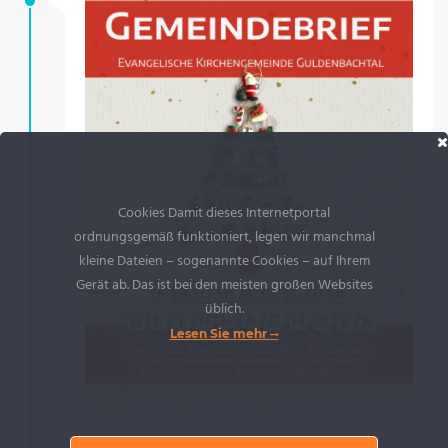
Cookies Damit dieses Internetportal
ordnungsgemäß funktioniert, legen wir manchmal
kleine Dateien – sogenannte Cookies – auf Ihrem
Gerät ab. Das ist bei den meisten großen Websites
üblich.
Lesen Sie mehr