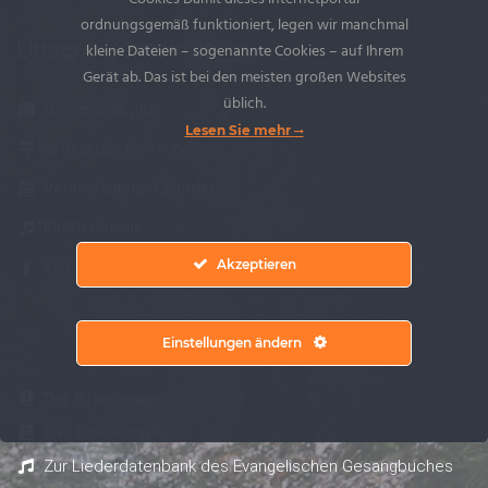
ordnungsgemäß funktioniert, legen wir manchmal
Unsere Gemeinde
kleine Dateien – sogenannte Cookies – auf Ihrem
Gerät ab. Das ist bei den meisten großen Websites
üblich.
Gemeindebüro
Lesen Sie mehr
Orte in der Gemeinde
Veranstaltungskalender
Kirchenmusik
Ev. Kindertagesstätte (KITA) Guldental
Akzeptieren
Einstellungen ändern
Interessante Links
Der Bibelserver
Das Bibel-Projekt
Zur Liederdatenbank des Evangelischen Gesangbuches