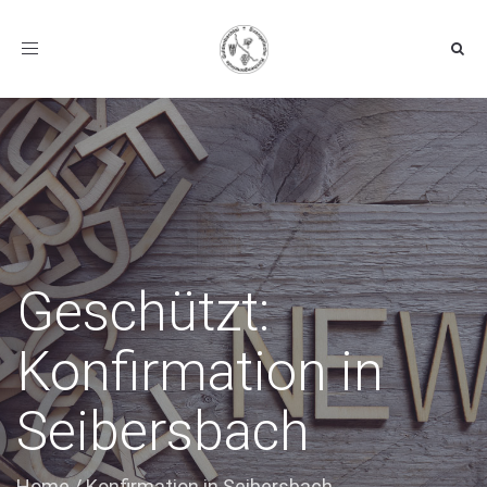
Toggle navigation
Geschützt:
Konfirmation in
Seibersbach
Home
/
Konfirmation in Seibersbach