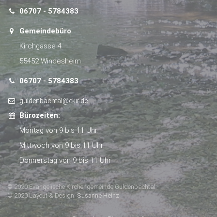
06707 - 5784383
Gemeindebüro
Kirchgasse 4
55452 Windesheim
06707 - 5784383
guldenbachtal@ekir.de
Bürozeiten:
Montag von 9 bis 11 Uhr
Mittwoch von 9 bis 11 Uhr
Donnerstag von 9 bis 11 Uhr
© 2020 Evangelische Kirchengemeinde Guldenbachtal
© 2020 Layout & Design:
Susanne Heinz