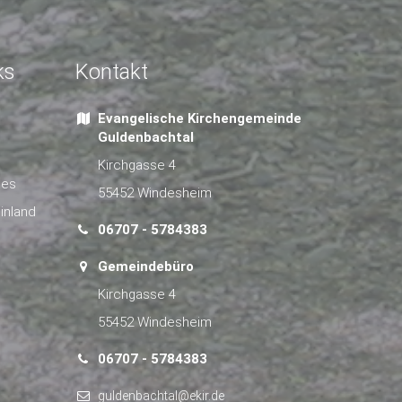
ks
Kontakt
Evangelische Kirchengemeinde
Guldenbachtal
Kirchgasse 4
hes
55452 Windesheim
inland
06707 - 5784383
Gemeindebüro
Kirchgasse 4
55452 Windesheim
06707 - 5784383
guldenbachtal@ekir.de