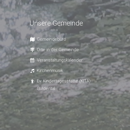
Unsere Gemeinde
Gemeindebüro
Orte in der Gemeinde
Veranstaltungskalender
Kirchenmusik
Ev. Kindertagesstätte (KITA)
Guldental