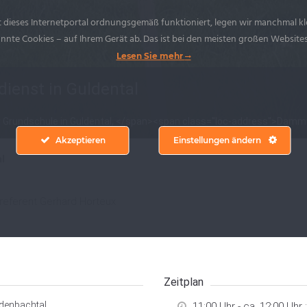
 dieses Internetportal ordnungsgemäß funktioniert, legen wir manchmal kl
nte Cookies – auf Ihrem Gerät ab. Das ist bei den meisten großen Websites
Lesen Sie mehr
ienst in Guldental
r Grundschule in Guldental, </span><span class="loc-address">Damm
Akzeptieren
Einstellungen ändern
l
ereferent Gerhard Horteux
Zeitplan
denbachtal
11:00 Uhr - ca. 12:00 Uhr