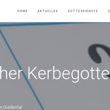
HOME
AKTUELLES
GOTTESDIENSTE
er Kerbegottes
n Guldental