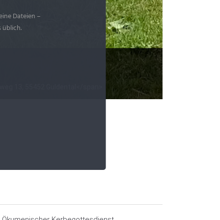
eine Dateien –
 üblich.
weg 13, 55452 Guldental</span>
: Ökumenischer Kerbegottesdienst