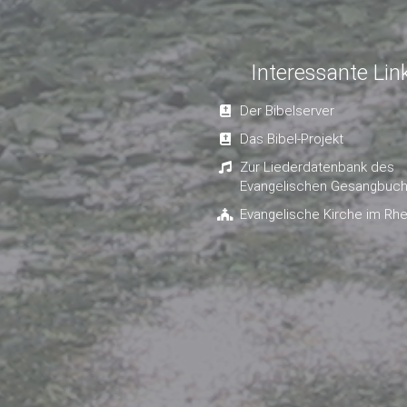
Interessante Lin
Der Bibelserver
Das Bibel-Projekt
Zur Liederdatenbank des
Evangelischen Gesangbuc
Evangelische Kirche im Rhe