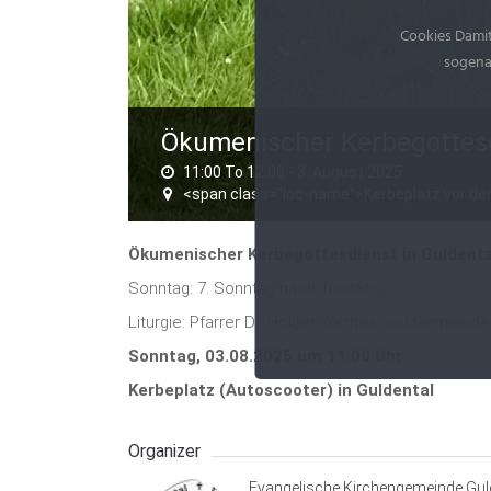
Cookies Damit
sogenan
Ökumenischer Kerbegottesd
11:00 To 12:00 -
3. August 2025
<span class="loc-name">Kerbeplatz vor de
Ökumenischer Kerbegottesdienst in Guldenta
Sonntag: 7. Sonntag nach Trinitatis
Liturgie: Pfarrer Dr. Holger Werries und Gemeind
Sonntag, 03.08.2025 um 11:00 Uhr
Kerbeplatz (Autoscooter) in Guldental
Organizer
Evangelische Kirchengemeinde Gul