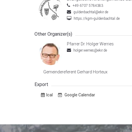
+49 6707 5784383
guldenbachtal@ekir.de
https://kgm-guldenbachtal.de
Other Organizer(s)
Pfarrer Dr. Holger Werries
holger.werries@ekir.de
Gemeindereferent Gerhard Horteux
Export
Ical
Google Calendar