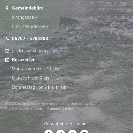
Gemeindebüro
Kirchgasse 4
55452 Windesheim
06707 - 5784383
guldenbachtal@ekir.de
Bürozeiten:
Montag von 9 bis 11 Uhr
Mittwoch von 9 bis 11 Uhr
Donnerstag von 9 bis 11 Uhr
© 2020 Evangelische Kirchengemeinde Guldenbachtal
© 2020 Layout & Design:
Susanne Heinz
Besuchen Sie uns auf: