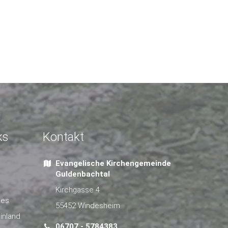
ks
Kontakt
Evangelische Kirchengemeinde
Guldenbachtal
Kirchgasse 4
hes
55452 Windesheim
inland
06707 - 5784383