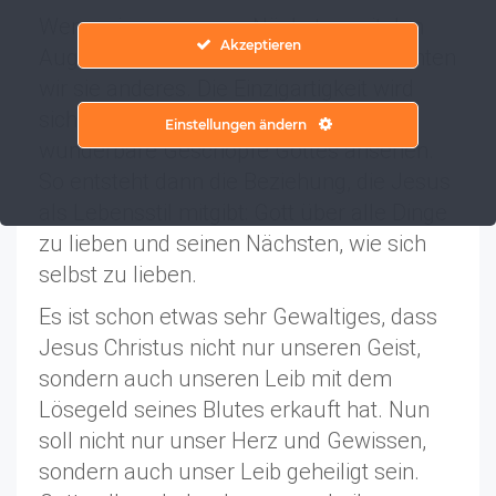
Wenn wir nun unsere Nächsten mit den
Akzeptieren
Augen Gottes anschauen, dann betrachten
wir sie anderes. Die Einzigartigkeit wird
sichtbar, wenn wir die anderen als
Einstellungen ändern
wunderbare Geschöpfe Gottes ansehen.
So entsteht dann die Beziehung, die Jesus
als Lebensstil mitgibt: Gott über alle Dinge
zu lieben und seinen Nächsten, wie sich
selbst zu lieben.
Es ist schon etwas sehr Gewaltiges, dass
Jesus Christus nicht nur unseren Geist,
sondern auch unseren Leib mit dem
Lösegeld seines Blutes erkauft hat. Nun
soll nicht nur unser Herz und Gewissen,
sondern auch unser Leib geheiligt sein.