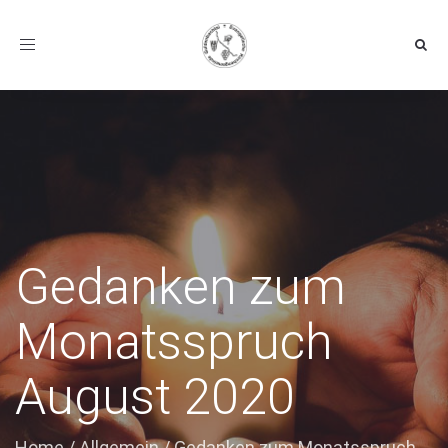
Toggle navigation
Gedanken zum
Monatsspruch
August 2020
Home
/
Allgemein
/
Gedanken zum Monatsspruch